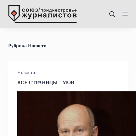
П
е
р
---
е
й
т
и
к
Рубрика
Новости
с
у
т
и
Новости
ВСЕ СТРАНИЦЫ – МОИ