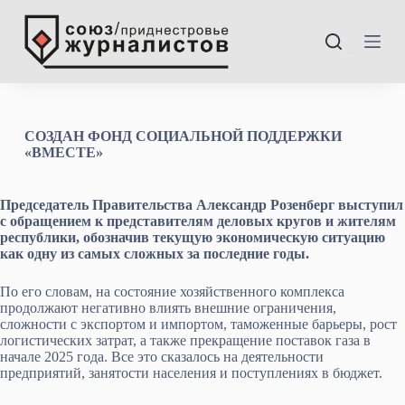
П
е
р
---
е
й
т
и
к
СОЗДАН ФОНД СОЦИАЛЬНОЙ ПОДДЕРЖКИ
с
«ВМЕСТЕ»
у
т
и
Председатель Правительства Александр Розенберг выступил
с обращением к представителям деловых кругов и жителям
республики, обозначив текущую экономическую ситуацию
как одну из самых сложных за последние годы.
По его словам, на состояние хозяйственного комплекса
продолжают негативно влиять внешние ограничения,
сложности с экспортом и импортом, таможенные барьеры, рост
логистических затрат, а также прекращение поставок газа в
начале 2025 года. Все это сказалось на деятельности
предприятий, занятости населения и поступлениях в бюджет.