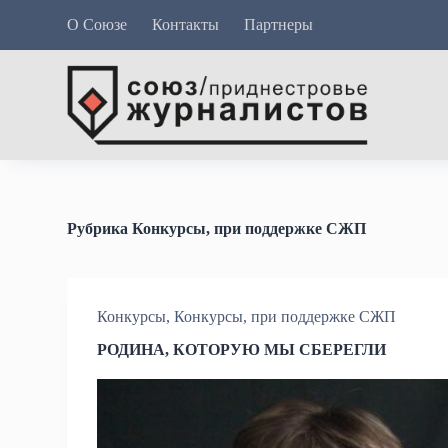
П
О Союзе
Контакты
Партнеры
е
р
е
й
т
и
к
с
у
т
и
Рубрика
Конкурсы, при поддержке СЖП
Конкурсы
,
Конкурсы, при поддержке СЖП
РОДИНА, КОТОРУЮ МЫ СБЕРЕГЛИ