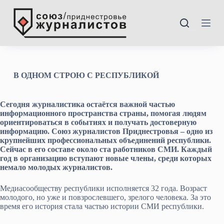
П
е
р
---
е
й
т
и
к
В ОДНОМ СТРОЮ С РЕСПУБЛИКОЙ
с
у
т
Сегодня журналистика остаётся важной частью
и
информационного пространства страны, помогая людям
ориентироваться в событиях и получать достоверную
информацию. Союз журналистов Приднестровья – одно из
крупнейших профессиональных объединений республики.
Сейчас в его составе около ста работников СМИ. Каждый
год в организацию вступают новые члены, среди которых
немало молодых журналистов.
Медиасообществу республики исполняется 32 года. Возраст
молодого, но уже и повзрослевшего, зрелого человека. За это
время его история стала частью истории СМИ республики.