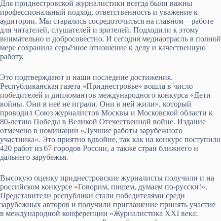
Для приднестровской журналистики всегда были важны
профессиональный подход, ответственность и уважение к
аудитории. Мы старались сосредоточиться на главном – работе
для читателей, слушателей и зрителей. Подходили к этому
внимательно и добросовестно. И сегодня медиаотрасль в полной
мере сохранила серьёзное отношение к делу и качественную
работу.
Это подтверждают и наши последние достижения.
Республиканская газета «Приднестровье» вошла в число
победителей и дипломантов международного конкурса «Дети
войны. Они в неё не играли. Они в ней жили», который
проводил Союз журналистов Москвы и Московской области к
80-летию Победы в Великой Отечественной войне. Издание
отмечено в номинации «Лучшие работы зарубежного
участника». Это приятно вдвойне, так как на конкурс поступило
420 работ из 67 городов России, а также стран ближнего и
дальнего зарубежья.
Высокую оценку приднестровские журналисты получили и на
российском конкурсе «Говорим, пишем, думаем по-русски!».
Представители республики стали победителями среди
зарубежных авторов и получили приглашение принять участие
в международной конференции «Журналистика XXI века: