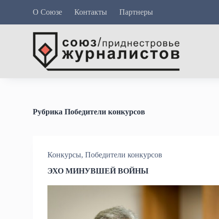
П
О Союзе
Контакты
Партнеры
е
р
е
й
т
и
к
с
у
т
и
Рубрика
Победители конкурсов
Конкурсы
,
Победители конкурсов
ЭХО МИНУВШЕЙ ВОЙНЫ