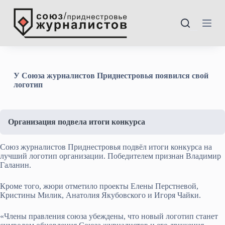
П
е
р
---
е
й
т
и
к
У Союза журналистов Приднестровья появился свой
с
логотип
у
т
и
Организация подвела итоги конкурса
Союз журналистов Приднестровья подвёл итоги конкурса на
лучший логотип организации. Победителем признан Владимир
Галанин.
Кроме того, жюри отметило проекты Елены Перстневой,
Кристины Милик, Анатолия Якубовского и Игоря Чайки.
«Члены правления союза убеждены, что новый логотип станет