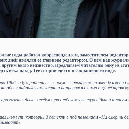
лгие годы работал корреспондентом, заместителем редактора
воих дней являлся её главным редактором. О нём как журнали
 а другим было неизвестно. Предлагаем читателям одну из с
рть века назад. Текст приводится в сокращённом виде.
ня 1966 году я работал слесарем-лекальщиком на заводе имени С
 чтобы я набрался смелости и направился с ними в «Днестровску
ри газете, была заведующая отделом культуры, быта и писем 
иальным стихотворный детектив под названием «На смерть дека
оизводить.