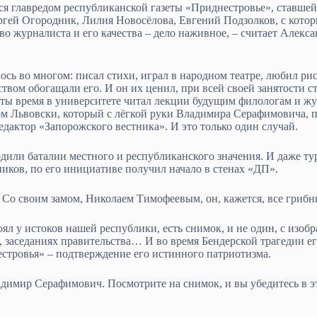
 главредом республиканской газеты «Приднестровье», ставшей 
гей Огородник, Лилия Новосёлова, Евгений Подзолков, с которы
тво журналиста и его качества – дело наживное, – считает Алек
ось во многом: писал стихи, играл в народном театре, любил р
ством обогащали его. И он их ценил, при всей своей занятости с
оты время в университете читал лекции будущим филологам и жу
ом Львовски, который с лёгкой руки Владимира Серафимовича, п
едактор «Запорожского вестника». И это только один случай.
или баталии местного и республиканского значения. И даже т
иков, по его инициативе получил начало в стенах «ДП».
о своим замом, Николаем Тимофеевым, он, кажется, все грибны
 у истоков нашей республики, есть снимок, и не один, с изоб
, заседаниях правительства… И во время Бендерской трагедии ег
тровья» – подтверждение его истинного патриотизма.
имир Серафимович. Посмотрите на снимок, и вы убедитесь в э