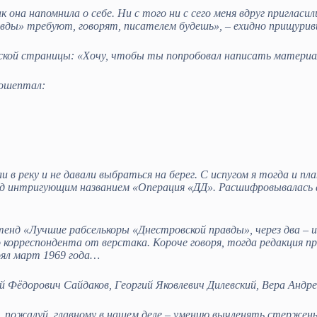
она напомнила о себе. Ни с того ни с сего меня вдруг пригласи
вды» требуют, говорят, писателем будешь», – ехидно прищурив
кой страницы: «Хочу, чтобы ты попробовал написать материал
рошептал:
в реку и не давали выбраться на берег. С испугом я тогда и пл
д интригующим названием «Операция «ДД». Расшифровывалась аб
д «Лучшие рабселькоры «Днестровской правды», через два – изб
корреспондента от верстака. Короче говоря, тогда редакция п
оял март 1969 года…
Фёдорович Сайдаков, Георгий Яковлевич Дилевский, Вера Андре
пожалуй, главному в нашем деле – умению вычленять стержень