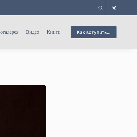
Как вступить...
огалерея
Видео
Книги