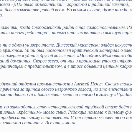
тогда «ДП» была объединённой – городской и районной газетой)
 был в коллективе ровней всем. Во всяком случае, даже тогда, к
р.
альники, когда Слободзейский район стал самостоятельным. Рай
лали нового редактора – только что закончившего высшую парт
 ни в одном университете. Дилевский мастерски владел искусст
конфликтом. Мной был подготовлен критический материал о заво
ознамерился уйти в другой коллектив. «Молодёжь Молдавии» обно
ий домашних. Скорее всего, от них и произошла утечка информац
граничащем с предательством, а в итоге объявили ценным кадро
ующий отделом промышленности Алексей Печул. Скажу только,
прячется за щитом своего негромкого голоса, но это впечатление
 на двоих. Он и благословил меня на переход в газету «Приднес
с по законодательству четвертьвековой трудовой стаж даёт п
ктивным «крёстным» моего сына. Редакция помогла к диплому фи
офессиональному становлению. И от первого мгновения до послед
и какие-то страницы. Все они – мои».