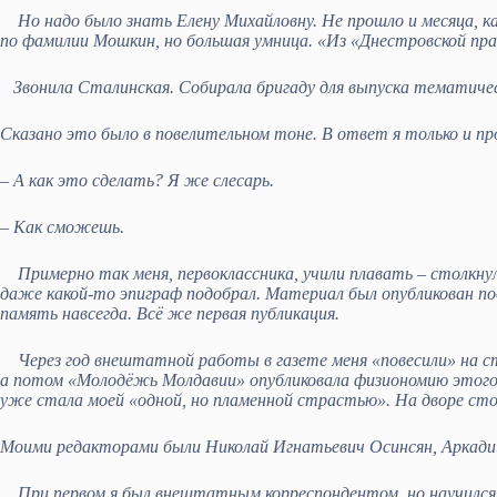
Но надо было знать Елену Михайловну. Не прошло и месяца, как 
по фамилии Мошкин, но большая умница. «Из «Днестровской пра
Звонила Сталинская. Собирала бригаду для выпуска тематичес
Сказано это было в повелительном тоне. В ответ я только и п
– А как это сделать? Я же слесарь.
– Как сможешь.
Примерно так меня, первоклассника, учили плавать – столкнули 
даже какой-то эпиграф подобрал. Материал был опубликован по
память навсегда. Всё же первая публикация.
Через год внештатной работы в газете меня «повесили» на стен
а потом «Молодёжь Молдавии» опубликовала физиономию этого 
уже стала моей «одной, но пламенной страстью». На дворе ст
Моими редакторами были Николай Игнатьевич Осинсян, Аркадий 
При первом я был внештатным корреспондентом, но научился, 