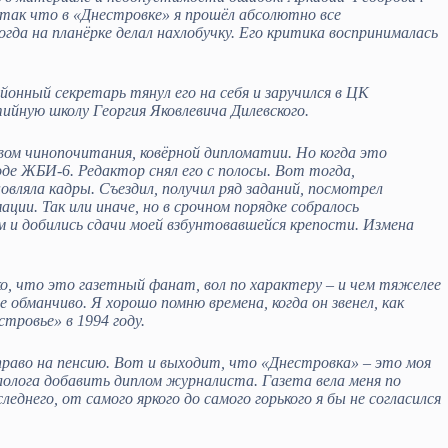
, так что в «Днестровке» я прошёл абсолютно все
огда на планёрке делал нахлобучку. Его критика воспринималась
онный секретарь тянул его на себя и заручился в ЦК
ийную школу Георгия Яковлевича Дилевского.
вом чинопочитания, ковёрной дипломатии. Но когда это
де ЖБИ-6. Редактор снял его с полосы. Вот тогда,
вляла кадры. Съездил, получил ряд заданий, посмотрел
ии. Так или иначе, но в срочном порядке собралось
м и добились сдачи моей взбунтовавшейся крепости. Измена
 что это газетный фанат, вол по характеру – и чем тяжелее
 обманчиво. Я хорошо помню времена, когда он звенел, как
тровье» в 1994 году.
раво на пенсию. Вот и выходит, что «Днестровка» – это моя
лолога добавить диплом журналиста. Газета вела меня по
него, от самого яркого до самого горького я бы не согласился