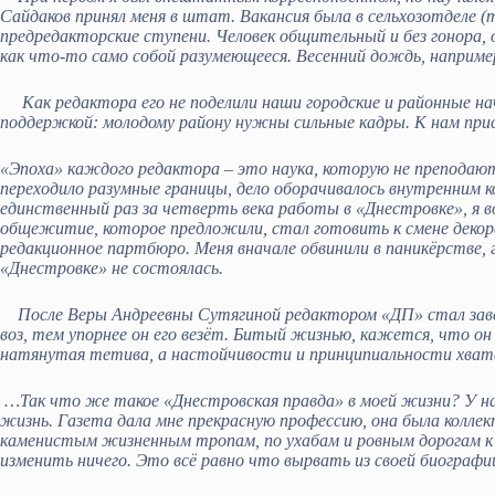
Сайдаков принял меня в штат. Вакансия была в сельхозотделе (
предредакторские ступени. Человек общительный и без гонора, он
как что-то само собой разумеющееся. Весенний дождь, наприме
Как редактора его не поделили наши городские и районные нач
поддержкой: молодому району нужны сильные кадры. К нам прис
«Эпоха» каждого редактора – это наука, которую не преподают
переходило разумные границы, дело оборачивалось внутренним 
единственный раз за четверть века работы в «Днестровке», я в
общежитие, которое предложили, стал готовить к смене декорац
редакционное партбюро. Меня вначале обвинили в паникёрстве, 
«Днестровке» не состоялась.
После Веры Андреевны Сутягиной редактором «ДП» стал завед
воз, тем упорнее он его везёт. Битый жизнью, кажется, что он 
натянутая тетива, а настойчивости и принципиальности хватало
…Так что же такое «Днестровская правда» в моей жизни? У на
жизнь. Газета дала мне прекрасную профессию, она была колле
каменистым жизненным тропам, по ухабам и ровным дорогам к пр
изменить ничего. Это всё равно что вырвать из своей биографи