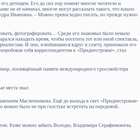
его детищем. Его до сих пор помнят многие читатели и
ми он её начинал, многое могут рассказать такого, что вошло
сандра Ивановна. – Можно превосходно писать, но прежде нужно
исовать, фотографировать… Среди его знакомых было немало
тарался находить время, чтобы посетить тот или иной спектакль,
рналистам. И они, влюбившиеся вдруг в газету, принимали его
опробовав себя корреспондентом в «Приднестровье», стал
урнир, посвящённый памяти международного гроссмейстера
е места знал
ражением Масленникова. Ещё до выхода в свет «Приднестровья»
о можно было не при галстуке встретить на передовой.
том. Разве можно забыть Володю, Владимира Серафимовича,