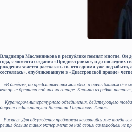
Владимира Масленникова в республике помнят многие. Он до
года, с момента создания «Приднестровья», и до последних с
рождения хочется рассказать то, что одними уже подзабыто,
состоялась», опубликованную в «Днестровской правде» четве
«В далёком, по представлениям молодых, и очень близком для ме
которые бренчали под них на гитаре. Кто-то из ребят настоял,
Куратором литературного объединения, действующего тогда п
доцент пединститута Валентин Гаврилович Титов.
Рискнул. Для обсуждения предложил казавшийся мне тогда ген
решил больше таких экспериментов над своим самолюбием не пр