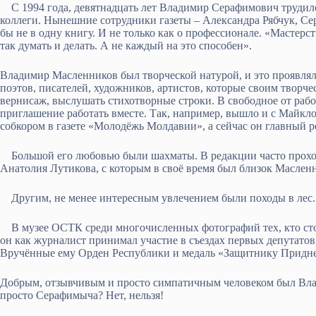
С 1994 года, девятнадцать лет Владимир Серафимович трудился
коллеги. Нынешние сотрудники газеты – Александра Рябчук, Сер
бы не в одну книгу. И не только как о профессионале. «Мастерс
так думать и делать. А не каждый на это способен».
Владимир Масленников был творческой натурой, и это проявлял
поэтов, писателей, художников, артистов, которые своим творче
вернисаж, выслушать стихотворные строки. В свободное от раб
приглашение работать вместе. Так, например, вышло и с Майкл
собкором в газете «Молодёжь Молдавии», а сейчас он главный р
Большой его любовью были шахматы. В редакции часто проход
Анатолия Лутикова, с которым в своё время был близок Масленн
Другим, не менее интересным увлечением были походы в лес. С
В музее ОСТК среди многочисленных фотографий тех, кто стоял
он как журналист принимал участие в съездах первых депутатов
Вручённые ему Орден Республики и медаль «Защитнику Приднес
Добрым, отзывчивым и просто симпатичным человеком был Влад
просто Серафимыча? Нет, нельзя!