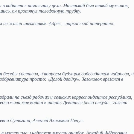
ли в кабинет к начальнику цеха. Маленький был такой мужичок,
шись, он протянул телефонную трубку.
 из жизни школьников. Адрес – парканский интернат».
ан беседы составил, и вопросы будущим собеседникам набросал, и
бревиатура просто: «Долой двойку». Заголовок врезался в
рали на съезд рабочих и сельских корреспондентов республики,
редложила мне войти в штат. Деваться было некуда – газета
евна Сутягина, Алексей Акимович Печул.
 в материале и недопустимости ошибок. Аркадий Фёдорович