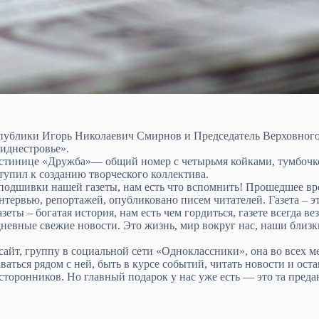
спублики Игорь Николаевич Смирнов и Председатель Верховног
иднестровье».
гостинице «Дружба»— общий номер с четырьмя койками, тумбоч
упил к созданию творческого коллектива.
я подшивки нашей газеты, нам есть что вспомнить! Прошедшее в
интервью, репортажей, опубликовано писем читателей. Газета – 
ты – богатая история, нам есть чем гордиться, газете всегда вез
дневные свежие новости. Это жизнь, мир вокруг нас, наши близкие
айт, группу в социальной сети «Одноклассники», она во всех м
ваться рядом с ней, быть в курсе событий, читать новости и ост
сторонников. Но главный подарок у нас уже есть — это та преданн