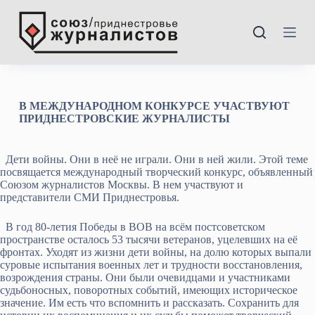
П
е
р
---
е
й
т
и
к
В МЕЖДУНАРОДНОМ КОНКУРСЕ УЧАСТВУЮТ
с
ПРИДНЕСТРОВСКИЕ ЖУРНАЛИСТЫ
у
т
и
Дети войны. Они в неё не играли. Они в ней жили. Этой теме
посвящается международный творческий конкурс, объявленный
Союзом журналистов Москвы. В нем участвуют и
представители СМИ Приднестровья.
В год 80-летия Победы в ВОВ на всём постсоветском
пространстве осталось 53 тысячи ветеранов, уцелевших на её
фронтах. Уходят из жизни дети войны, на долю которых выпали
суровые испытания военных лет и трудности восстановления,
возрождения страны. Они были очевидцами и участниками
судьбоносных, поворотных событий, имеющих историческое
значение. Им есть что вспомнить и рассказать. Сохранить для