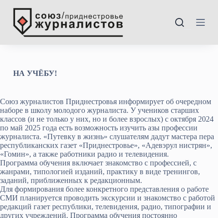
П
е
р
---
е
й
т
и
к
НА УЧЁБУ!
с
у
т
Союз журналистов Приднестровья информирует об очередном
и
наборе в школу молодого журналиста. У учеников старших
классов (и не только у них, но и более взрослых) с октября 2024
по май 2025 года есть возможность изучить азы профессии
журналиста. «Путевку в жизнь» слушателям дадут мастера пера
республиканских газет «Приднестровье», «Адевэрул нистрян»,
«Гомин», а также работники радио и телевидения.
Программа обучения включает знакомство с профессией, с
жанрами, типологией изданий, практику в виде тренингов,
заданий, приближенных к редакционным.
Для формирования более конкретного представления о работе
СМИ планируется проводить экскурсии и знакомство с работой
редакций газет республики, телевидения, радио, типографии и
других учреждений. Программа обучения постоянно