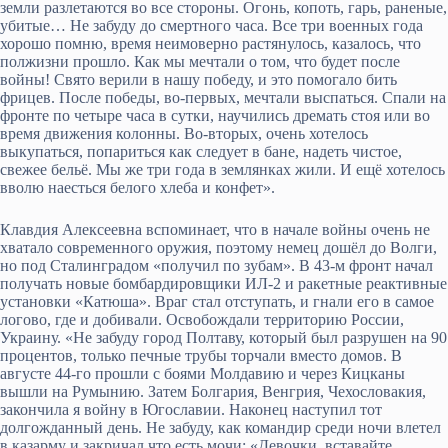
земли разлетаются во все стороны. Огонь, копоть, гарь, раненые,
убитые… Не забуду до смертного часа. Все три военных года
хорошо помню, время неимоверно растянулось, казалось, что
полжизни прошло. Как мы мечтали о том, что будет после
войны! Свято верили в нашу победу, и это помогало бить
фрицев. После победы, во-первых, мечтали выспаться. Спали на
фронте по четыре часа в сутки, научились дремать стоя или во
время движения колонны. Во-вторых, очень хотелось
выкупаться, попариться как следует в бане, надеть чистое,
свежее бельё. Мы же три года в землянках жили. И ещё хотелось
вволю наесться белого хлеба и конфет».
Клавдия Алексеевна вспоминает, что в начале войны очень не
хватало современного оружия, поэтому немец дошёл до Волги,
но под Сталинградом «получил по зубам». В 43-м фронт начал
получать новые бомбардировщики ИЛ-2 и ракетные реактивные
установки «Катюша». Враг стал отступать, и гнали его в самое
логово, где и добивали. Освобождали территорию России,
Украину. «Не забуду город Полтаву, который был разрушен на 90
процентов, только печные трубы торчали вместо домов. В
августе 44-го прошли с боями Молдавию и через Кицканы
вышли на Румынию. Затем Болгария, Венгрия, Чехословакия,
закончила я войну в Югославии. Наконец наступил тот
долгожданный день. Не забуду, как командир среди ночи влетел
в казарму и закричал что есть мочи: «Девочки, вставайте,