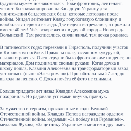
будущим мужем познакомилась. Тоже фронтовик, лейтенант-
чекист. Был командирован на Западную Украину для
уничтожения бандеровских банд, которые лютовали после
войны. Увидел лейтенант Клаву, голубоглазую блондинку, и
влюбился с первого взгляда. Две недели встречались, а прожили
вместе 40 лет! Увёз вскоре жених в другой город – Новоград-
Волынский. Там расписались, сняли жильё, там дочка родилась.
В пятидесятых годах переехали в Тирасполь, получили участок
в Кировском посёлке. Прямо на поле, засеянном кукурузой,
начали строиться. Очень трудно было фронтовикам: ни денег, ни
материалов. Дом поднимали своими руками. Когда дочка в
школу пошла, Клавдия Алексеевна на трансформаторный завод
устроилась (ныне «Электромаш»). Проработала там 27 лет, до
выхода на пенсию. С Доски почёта её фото не снимали.
Больше тридцати лет назад Клавдия Алексеевна мужа
похоронила. Но радовали успехами внучка, правнук.
За мужество и героизм, проявленные в годы Великой
Отечественной войны, Клавдия Попова награждена орденом
Отечественной войны, медалями «За победу над Германией»,
медалью Жукова, «Защитнику Украины» и многими другими.