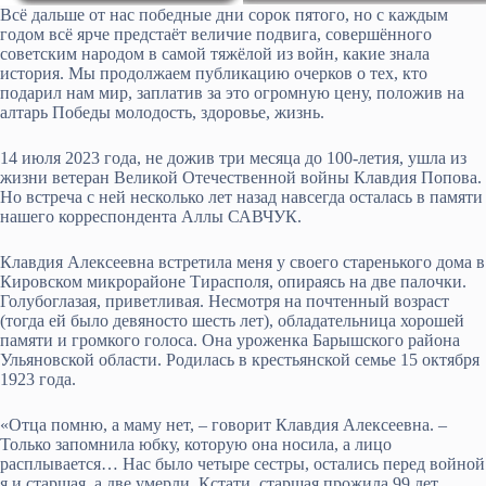
Всё дальше от нас победные дни сорок пятого, но с каждым
годом всё ярче предстаёт величие подвига, совершённого
советским народом в самой тяжёлой из войн, какие знала
история. Мы продолжаем публикацию очерков о тех, кто
подарил нам мир, заплатив за это огромную цену, положив на
алтарь Победы молодость, здоровье, жизнь.
14 июля 2023 года, не дожив три месяца до 100-летия, ушла из
жизни ветеран Великой Отечественной войны Клавдия Попова.
Но встреча с ней несколько лет назад навсегда осталась в памяти
нашего корреспондента Аллы САВЧУК.
Клавдия Алексеевна встретила меня у своего старенького дома в
Кировском микрорайоне Тирасполя, опираясь на две палочки.
Голубоглазая, приветливая. Несмотря на почтенный возраст
(тогда ей было девяносто шесть лет), обладательница хорошей
памяти и громкого голоса. Она уроженка Барышского района
Ульяновской области. Родилась в крестьянской семье 15 октября
1923 года.
«Отца помню, а маму нет, – говорит Клавдия Алексеевна. –
Только запомнила юбку, которую она носила, а лицо
расплывается… Нас было четыре сестры, остались перед войной
я и старшая, а две умерли. Кстати, старшая прожила 99 лет.