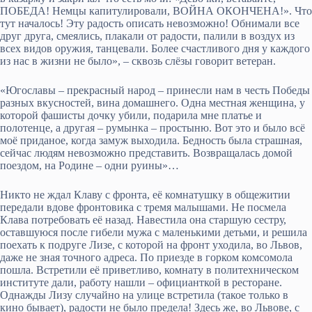
ПОБЕДА! Немцы капитулировали, ВОЙНА ОКОНЧЕНА!». Что
тут началось! Эту радость описать невозможно! Обнимали все
друг друга, смеялись, плакали от радости, палили в воздух из
всех видов оружия, танцевали. Более счастливого дня у каждого
из нас в жизни не было», – сквозь слёзы говорит ветеран.
«Югославы – прекрасный народ – принесли нам в честь Победы
разных вкусностей, вина домашнего. Одна местная женщина, у
которой фашисты дочку убили, подарила мне платье и
полотенце, а другая – румынка – простыню. Вот это и было всё
моё приданое, когда замуж выходила. Бедность была страшная,
сейчас людям невозможно представить. Возвращалась домой
поездом, на Родине – одни руины»…
Никто не ждал Клаву с фронта, её комнатушку в общежитии
передали вдове фронтовика с тремя малышами. Не посмела
Клава потребовать её назад. Навестила она старшую сестру,
оставшуюся после гибели мужа с маленькими детьми, и решила
поехать к подруге Лизе, с которой на фронт уходила, во Львов,
даже не зная точного адреса. По приезде в горком комсомола
пошла. Встретили её приветливо, комнату в политехническом
институте дали, работу нашли – официанткой в ресторане.
Однажды Лизу случайно на улице встретила (такое только в
кино бывает), радости не было предела! Здесь же, во Львове, с