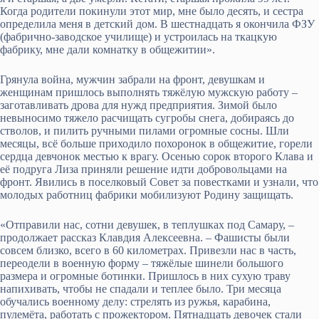
Когда родители покинули этот мир, мне было десять, и сестра
определила меня в детский дом. В шестнадцать я окончила ФЗУ
(фабрично-заводское училище) и устроилась на ткацкую
фабрику, мне дали комнатку в общежитии».
Грянула война, мужчин забрали на фронт, девушкам и
женщинам пришлось выполнять тяжёлую мужскую работу –
заготавливать дрова для нужд предприятия. Зимой было
невыносимо тяжело расчищать сугробы снега, добираясь до
стволов, и пилить ручными пилами огромные сосны. Шли
месяцы, всё больше приходило похоронок в общежитие, горели
сердца девчонок местью к врагу. Осенью сорок второго Клава и
её подруга Лиза приняли решение идти добровольцами на
фронт. Явились в поселковый Совет за повестками и узнали, что
молодых работниц фабрики мобилизуют Родину защищать.
«Отправили нас, сотни девушек, в теплушках под Самару, –
продолжает рассказ Клавдия Алексеевна. – Фашисты были
совсем близко, всего в 60 километрах. Привезли нас в часть,
переодели в военную форму – тяжёлые шинели большого
размера и огромные ботинки. Пришлось в них сухую траву
напихивать, чтобы не спадали и теплее было. Три месяца
обучались военному делу: стрелять из ружья, карабина,
пулемёта, работать с прожектором. Пятнадцать девочек стали