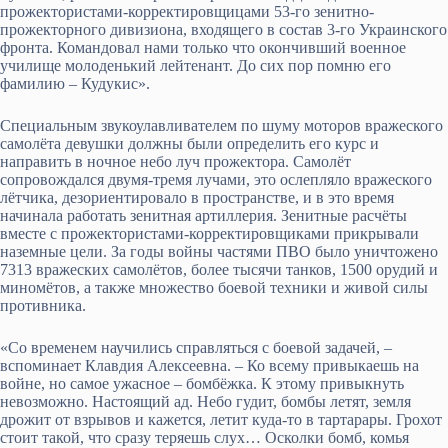
прожектористами-корректировщицами 53-го зенитно-
прожекторного дивизиона, входящего в состав 3-го Украинского
фронта. Командовал нами только что окончивший военное
училище молоденький лейтенант. До сих пор помню его
фамилию – Кудукис».
Специальным звукоулавливателем по шуму моторов вражеского
самолёта девушки должны были определить его курс и
направить в ночное небо луч прожектора. Самолёт
сопровождался двумя-тремя лучами, это ослепляло вражеского
лётчика, дезориентировало в пространстве, и в это время
начинала работать зенитная артиллерия. Зенитные расчёты
вместе с прожектористами-корректировщиками прикрывали
наземные цели. За годы войны частями ПВО было уничтожено
7313 вражеских самолётов, более тысячи танков, 1500 орудий и
миномётов, а также множество боевой техники и живой силы
противника.
«Со временем научились справляться с боевой задачей, –
вспоминает Клавдия Алексеевна. – Ко всему привыкаешь на
войне, но самое ужасное – бомбёжка. К этому привыкнуть
невозможно. Настоящий ад. Небо гудит, бомбы летят, земля
дрожит от взрывов и кажется, летит куда-то в тартарары. Грохот
стоит такой, что сразу теряешь слух… Осколки бомб, комья