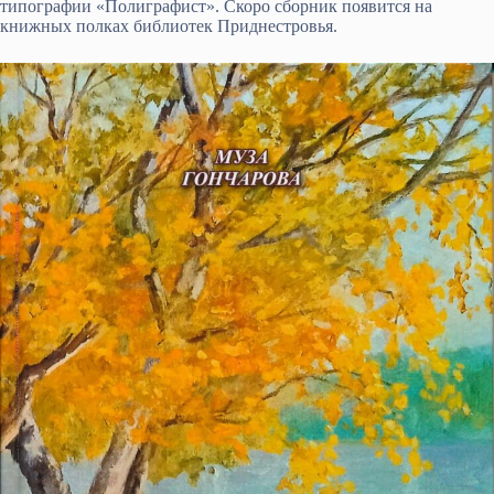
типографии «Полиграфист». Скоро сборник появится на
книжных полках библиотек Приднестровья.