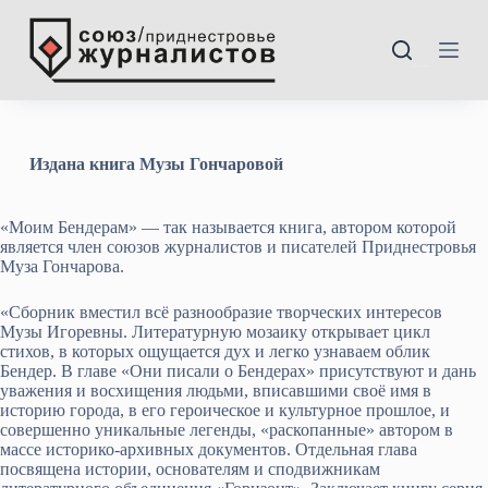
П
е
р
---
е
й
т
и
к
Издана книга Музы Гончаровой
с
у
т
«Моим Бендерам» — так называется книга, автором которой
и
является член союзов журналистов и писателей Приднестровья
Муза Гончарова.
«Сборник вместил всё разнообразие творческих интересов
Музы Игоревны. Литературную мозаику открывает цикл
стихов, в которых ощущается дух и легко узнаваем облик
Бендер. В главе «Они писали о Бендерах» присутствуют и дань
уважения и восхищения людьми, вписавшими своё имя в
историю города, в его героическое и культурное прошлое, и
совершенно уникальные легенды, «раскопанные» автором в
массе историко-архивных документов. Отдельная глава
посвящена истории, основателям и сподвижникам