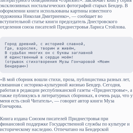
литературного объединения «Горизонт». Заключает книгу серия
эксклюзивных ностальгических фотографий старых Бендер. В
оформлении книги использованы картины известного
художника Николая Дмитриенко», — сообщает во
вступительной статье книги председатель Днестровского
отделения союза писателей Приднестровья Лариса Стойлова.
Город древний, с историей славной,
Где, взрослея, творим и живём, 
В судьбах многих он с буквы заглавной
И единственный в сердце моём!
(отрывок стихотворения Музы Гончаровой «Моим 
Бендерам»)
«В мой сборник вошли стихи, проза, публицистика разных лет,
связанная с историко-культурной жизнью Бендер. Сегодня,
работая в редакции республиканской газеты «Приднестровье», а
также публикуясь в литературных сборниках, я очень рада, что у
меня есть свой Читатель», — говорит автор книги Муза
Гончарова.
Книга издана Союзом писателей Приднестровья при
финансовой поддержке Государственной службы по культуре и
историческому наследию. Отпечатано на Бендерской